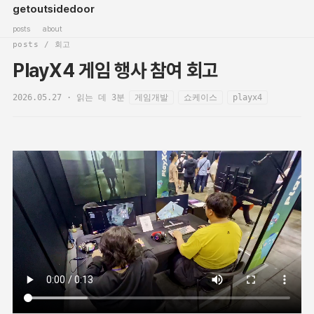
getoutsidedoor
posts
about
posts / 회고
PlayX4 게임 행사 참여 회고
2026.05.27 · 읽는 데 3분
게임개발
쇼케이스
playx4